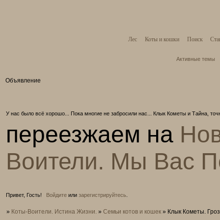
Лес
Коты и кошки
Поиск
Ста
Активные темы
Объявление
У нас было всё хорошо... Пока многие не забросили нас... Клык Кометы и Тайна, то
переезжаем на
Нов
Воители. Мы Вас 
Привет, Гость!
Войдите
или
зарегистрируйтесь
.
»
Коты-Воители. Истина Жизни.
»
Семьи котов и кошек
»
Клык Кометы. Гро