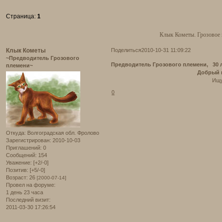
Страница:
1
Клык Кометы. Грозовое
Клык Кометы
Поделиться
2010-10-31 11:09:22
~Предводитель Грозового
Предводитель Грозового племени, 30 
племени~
Добрый и отзывчивы
Ищу брата Серо
0
Откуда:
Волгоградская обл. Фролово
Зарегистрирован
: 2010-10-03
Приглашений:
0
Сообщений:
154
Уважение:
[+2/-0]
Позитив:
[+5/-0]
Возраст:
26
[2000-07-14]
Провел на форуме:
1 день 23 часа
Последний визит:
2011-03-30 17:26:54