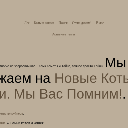
Лес
Коты и кошки
Поиск
Стань диким!
В лес
Активные темы
Мы
многие не забросили нас... Клык Кометы и Тайна, точнее просто Тайны.
жаем на
Новые Кот
и. Мы Вас Помним!
.
регистрируйтесь
.
зни.
»
Семьи котов и кошек