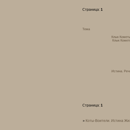
Страница:
1
Тема
Клык Кометы
Клык Коме
Истина. Реч
Страница:
1
»
Коты-Воители. Истина Жи