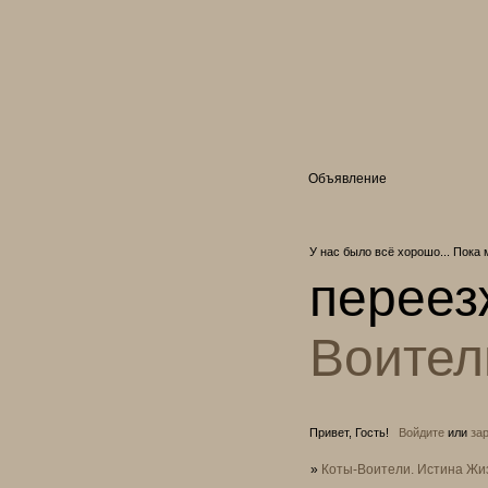
Объявление
У нас было всё хорошо... Пока 
переез
Воител
Привет, Гость!
Войдите
или
за
»
Коты-Воители. Истина Жи