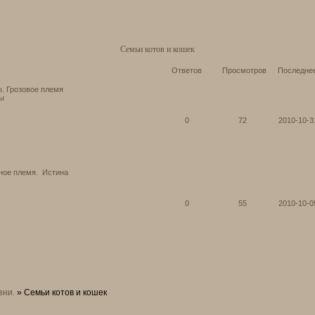
Семьи котов и кошек
Ответов
Просмотров
Последне
. Грозовое племя
ты
0
72
2010-10-3
ное племя.
Истина
0
55
2010-10-0
зни.
»
Семьи котов и кошек