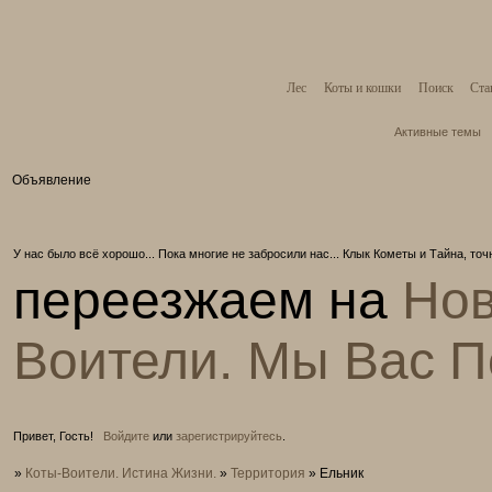
Лес
Коты и кошки
Поиск
Ста
Активные темы
Объявление
У нас было всё хорошо... Пока многие не забросили нас... Клык Кометы и Тайна, то
переезжаем на
Нов
Воители. Мы Вас 
Привет, Гость!
Войдите
или
зарегистрируйтесь
.
»
Коты-Воители. Истина Жизни.
»
Территория
»
Ельник