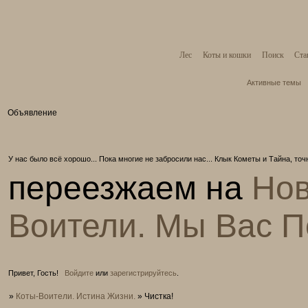
Лес
Коты и кошки
Поиск
Ста
Активные темы
Объявление
У нас было всё хорошо... Пока многие не забросили нас... Клык Кометы и Тайна, то
переезжаем на
Нов
Воители. Мы Вас 
Привет, Гость!
Войдите
или
зарегистрируйтесь
.
»
Коты-Воители. Истина Жизни.
»
Чистка!