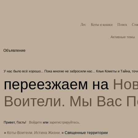
Лес
Коты и кошки
Поиск
Ста
Активные темы
Объявление
У нас было всё хорошо... Пока многие не забросили нас... Клык Кометы и Тайна, то
переезжаем на
Нов
Воители. Мы Вас 
Привет, Гость!
Войдите
или
зарегистрируйтесь
.
»
Коты-Воители. Истина Жизни.
»
Священные территории