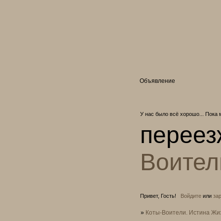
Объявление
У нас было всё хорошо... Пока 
переез
Воител
Привет, Гость!
Войдите
или
за
»
Коты-Воители. Истина Жи