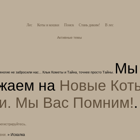
Лес
Коты и кошки
Поиск
Стань диким!
В лес
Активные темы
Мы
многие не забросили нас... Клык Кометы и Тайна, точнее просто Тайны.
жаем на
Новые Кот
и. Мы Вас Помним!
.
регистрируйтесь
.
зни.
»
Искалка