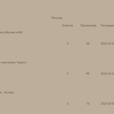
Искалка
Ответов
Просмотров
Последне
инга Москва и МО
0
39
2023-10-2
с кем можно "играть".
2
85
2010-10-1
х.
Истина
0
73
2010-10-0