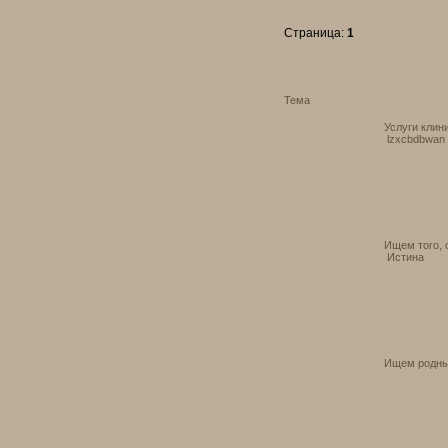
Страница:
1
Тема
Услуги клин
lzxcbdbwan
Ищем того, 
Истина
Ищем родны