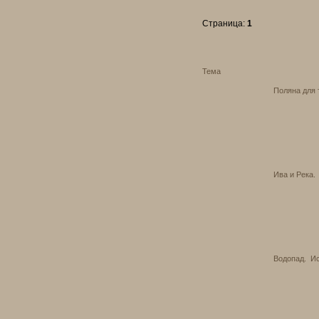
Страница:
1
Тема
Поляна для 
Ива и Река.
Водопад.
И