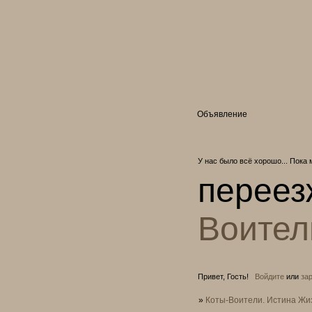
Объявление
У нас было всё хорошо... Пока 
переез
Воител
Привет, Гость!
Войдите
или
за
»
Коты-Воители. Истина Жи