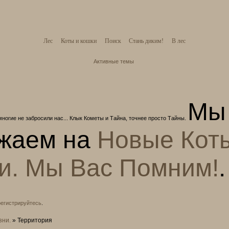
Лес
Коты и кошки
Поиск
Стань диким!
В лес
Активные темы
Мы
многие не забросили нас... Клык Кометы и Тайна, точнее просто Тайны.
жаем на
Новые Кот
и. Мы Вас Помним!
.
регистрируйтесь
.
зни.
»
Территория