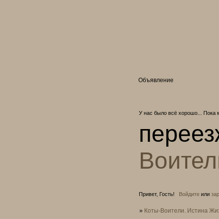
Объявление
У нас было всё хорошо... Пока 
переез
Воител
Привет, Гость!
Войдите
или
за
»
Коты-Воители. Истина Жи