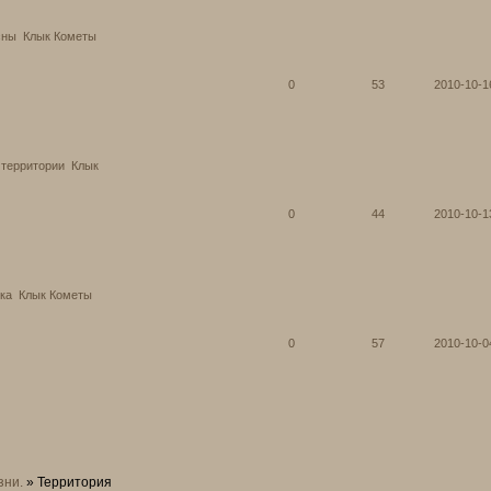
сны
Клык Кометы
0
53
2010-10-1
 территории
Клык
0
44
2010-10-1
ка
Клык Кометы
0
57
2010-10-0
зни.
»
Территория