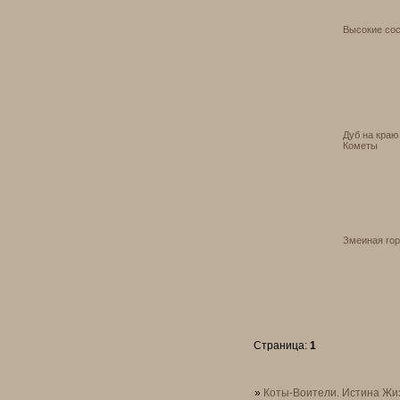
Высокие со
Дуб на краю
Кометы
Змеиная гор
Страница:
1
»
Коты-Воители. Истина Жи