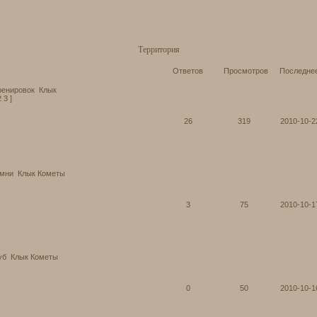
Территория
Ответов
Просмотров
Последне
ренировок
Клык
2
3
]
26
319
2010-10-2
амни
Клык Кометы
3
75
2010-10-1
уб
Клык Кометы
0
50
2010-10-1