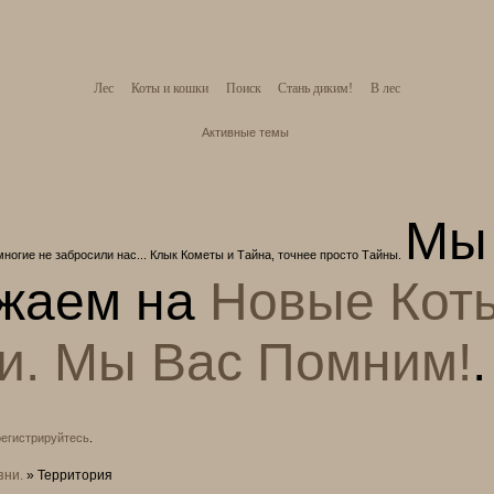
Лес
Коты и кошки
Поиск
Стань диким!
В лес
Активные темы
Мы
многие не забросили нас... Клык Кометы и Тайна, точнее просто Тайны.
жаем на
Новые Кот
и. Мы Вас Помним!
.
регистрируйтесь
.
зни.
»
Территория